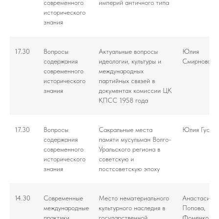
современного
империй античного типа
исторического
знания
17.30
Вопросы
Актуальные вопросы
Юлия
содержания
идеологии, культуры и
Смирнова
современного
международных
исторического
партийных связей в
знания
документах комиссии ЦК
КПСС 1958 года
17.30
Вопросы
Сакральные места
Юлия Гусев
содержания
памяти мусульман Волго-
современного
Уральского региона в
исторического
советскую и
знания
постсоветскую эпоху
14.30
Современные
Место нематериального
Анастасия
международные
культурного наследия в
Попова,
практики
государственной
Фоменко