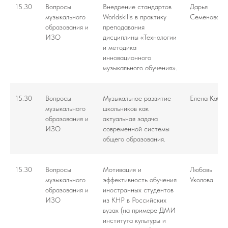
15.30
Вопросы
Внедрение стандартов
Дарья
музыкального
Worldskills в практику
Семенова
образования и
преподавания
ИЗО
дисциплины «Технологии
и методика
инновационного
музыкального обучения».
15.30
Вопросы
Музыкальное развитие
Елена Кабко
музыкального
школьников как
образования и
актуальная задача
ИЗО
современной системы
общего образования.
15.30
Вопросы
Мотивация и
Любовь
музыкального
эффективность обучения
Уколова
образования и
иностранных студентов
ИЗО
из КНР в Российских
вузах (на примере ДМИ
института культуры и