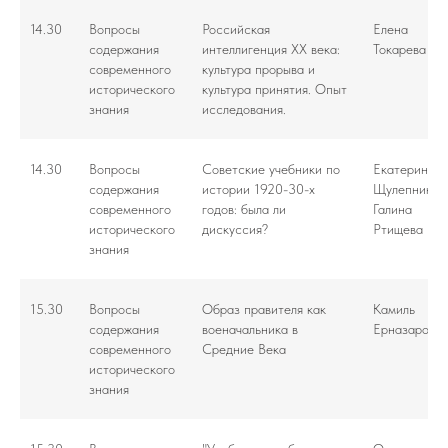
14.30
Вопросы
Российская
Елена
содержания
интеллигенция XX века:
Токарева
современного
культура прорыва и
исторического
культура принятия. Опыт
знания
исследования.
14.30
Вопросы
Советские учебники по
Екатерина
содержания
истории 1920-30-х
Щулепников
современного
годов: была ли
Галина
исторического
дискуссия?
Ртищева
знания
15.30
Вопросы
Образ правителя как
Камиль
содержания
военачальника в
Ерназаров
современного
Средние Века
исторического
знания