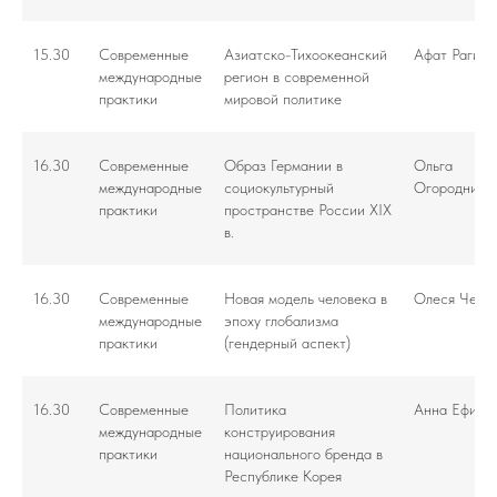
15.30
Современные
Азиатско-Тихоокеанский
Афат Рагимо
международные
регион в современной
практики
мировой политике
16.30
Современные
Образ Германии в
Ольга
международные
социокультурный
Огороднико
практики
пространстве России XIX
в.
16.30
Современные
Новая модель человека в
Олеся Черн
международные
эпоху глобализма
практики
(гендерный аспект)
16.30
Современные
Политика
Анна Ефимо
международные
конструирования
практики
национального бренда в
Республике Корея