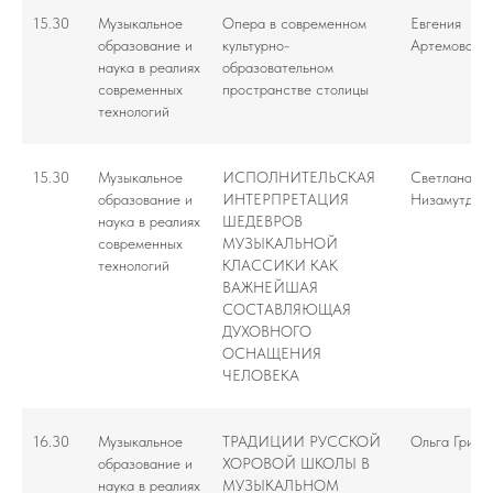
15.30
Музыкальное
Опера в современном
Евгения
образование и
культурно-
Артемова
наука в реалиях
образовательном
современных
пространстве столицы
технологий
15.30
Музыкальное
ИСПОЛНИТЕЛЬСКАЯ
Светлана
образование и
ИНТЕРПРЕТАЦИЯ
Низамутдин
наука в реалиях
ШЕДЕВРОВ
современных
МУЗЫКАЛЬНОЙ
технологий
КЛАССИКИ КАК
ВАЖНЕЙШАЯ
СОСТАВЛЯЮЩАЯ
ДУХОВНОГО
ОСНАЩЕНИЯ
ЧЕЛОВЕКА
16.30
Музыкальное
ТРАДИЦИИ РУССКОЙ
Ольга Грибк
образование и
ХОРОВОЙ ШКОЛЫ В
наука в реалиях
МУЗЫКАЛЬНОМ