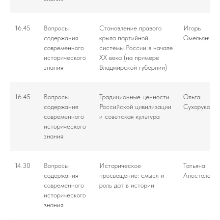
16.45
Вопросы
Становление правого
Игорь
содержания
крыла партийной
Омельянчук
современного
системы России в начале
исторического
ХХ века (на примере
знания
Владмирской губернии)
16.45
Вопросы
Традиционные ценности
Ольга
содержания
Российской цивилизации
Сухорукова
современного
и советская культура
исторического
знания
14.30
Вопросы
Историческое
Татьяна
содержания
просвещение: смысл и
Апостолова
современного
роль дат в истории
исторического
знания