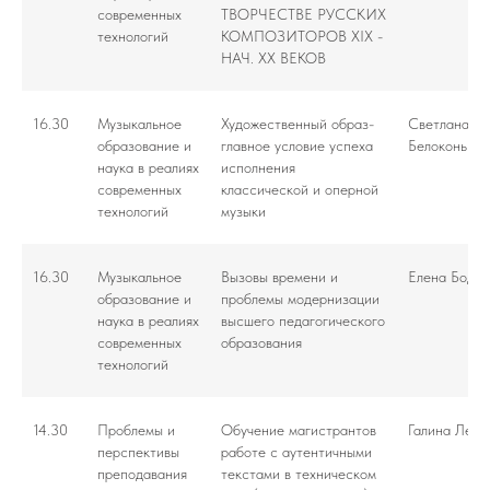
современных
ТВОРЧЕСТВЕ РУССКИХ
технологий
КОМПОЗИТОРОВ XIX -
НАЧ. XX ВЕКОВ
16.30
Музыкальное
Художественный образ-
Светлана
образование и
главное условие успеха
Белоконь
наука в реалиях
исполнения
современных
классической и оперной
технологий
музыки
16.30
Музыкальное
Вызовы времени и
Елена Боди
образование и
проблемы модернизации
наука в реалиях
высшего педагогического
современных
образования
технологий
14.30
Проблемы и
Обучение магистрантов
Галина Леви
перспективы
работе с аутентичными
преподавания
текстами в техническом