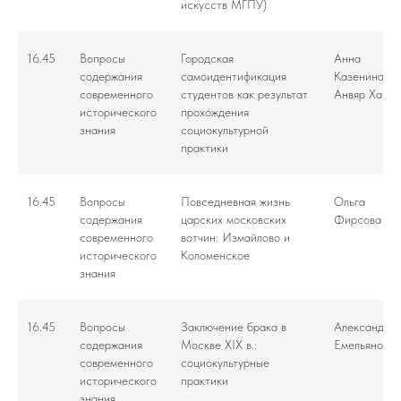
искусств МГПУ)
16.45
Вопросы
Городская
Анна
содержания
самоидентификация
Казенина,
современного
студентов как результат
Анвяр Хасян
исторического
прохождения
знания
социокультурной
практики
16.45
Вопросы
Повседневная жизнь
Ольга
содержания
царских московских
Фирсова
современного
вотчин: Измайлово и
исторического
Коломенское
знания
16.45
Вопросы
Заключение брака в
Александра
содержания
Москве XIX в.:
Емельянова
современного
социокультурные
исторического
практики
знания