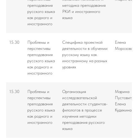
преподавания
методика преподавания
русского языка
РКИ и иностранного
как родного и
языка
иностранного
15.30
Проблемы и
Специфика проектной
Елена
перспективы
деятельности в обучении
Морозова
преподавания
русскому языку как
русского языка
иностранному на разных
как родного и
уровнях
иностранного
15.30
Проблемы и
Организация
Марина
перспективы
исследовательской
Пустовит,
преподавания
деятельности студентов-
Елена
русского языка
филологов в процессе
Кудекина
как родного и
изучения методики
иностранного
преподавания русского
языка