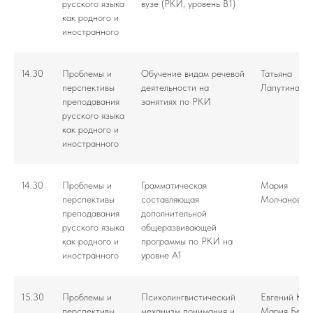
русского языка
вузе (РКИ, уровень В1)
как родного и
иностранного
14.30
Проблемы и
Обучение видам речевой
Татьяна
перспективы
деятельности на
Лапутина
преподавания
занятиях по РКИ
русского языка
как родного и
иностранного
14.30
Проблемы и
Грамматическая
Мария
перспективы
составляющая
Молчанова
преподавания
дополнительной
русского языка
общеразвивающей
как родного и
программы по РКИ на
иностранного
уровне А1
15.30
Проблемы и
Психолингвистический
Евгений Кир
перспективы
механизм понимания и
Мария Беля