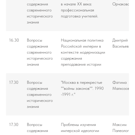
содержания
в начале XX века:
Орчакова
современного
профессиональная
исторического
подготовка учителей.
знания
16.30
Вопросы
Национальная политика
Дмитрий
содержания
Российской империи в
Васильев
современного
контексте модернизации
исторического
содержания
знания
преподавания истории
17.30
Вопросы
"Москва в перекрестье
Фатима
содержания
""войны законов"". 1990
Малхозова
современного
-1991 г."
исторического
знания
17.30
Вопросы
Проблемы изучения
Максим
содержания
имперской идеологии
Палеолог