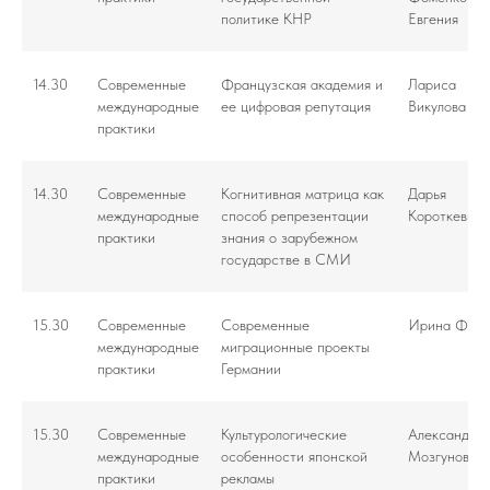
политике КНР
Евгения
14.30
Современные
Французская академия и
Лариса
международные
ее цифровая репутация
Викулова
практики
14.30
Современные
Когнитивная матрица как
Дарья
международные
способ репрезентации
Короткевич
практики
знания о зарубежном
государстве в СМИ
15.30
Современные
Современные
Ирина Фиц
международные
миграционные проекты
практики
Германии
15.30
Современные
Культурологические
Александра
международные
особенности японской
Мозгунова
практики
рекламы