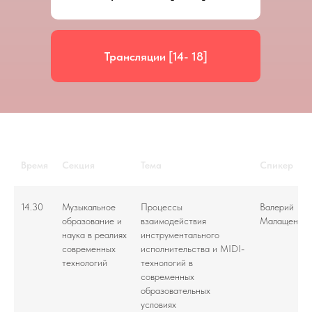
Трансляции [14- 18]
Время
Секция
Тема
Спикер
14.30
Музыкальное
Процессы
Валерий
образование и
взаимодействия
Малащенко
наука в реалиях
инструментального
современных
исполнительства и MIDI-
технологий
технологий в
современных
образовательных
условиях