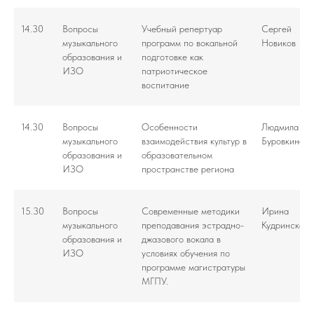
14.30
Вопросы
Учебный репертуар
Сергей
музыкального
программ по вокальной
Новиков
образования и
подготовке как
ИЗО
патриотическое
воспитание
14.30
Вопросы
Особенности
Людмила
музыкального
взаимодействия культур в
Буровкина
образования и
образовательном
ИЗО
пространстве региона
15.30
Вопросы
Современные методики
Ирина
музыкального
преподавания эстрадно-
Кудринская
образования и
джазового вокала в
ИЗО
условиях обучения по
программе магистратуры
МГПУ.