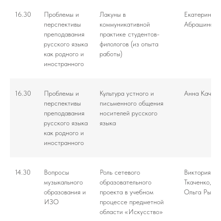
16.30
Проблемы и
Лакуны в
Екатерина
перспективы
коммуникативной
Абрашина
преподавания
практике студентов-
русского языка
филологов (из опыта
как родного и
работы)
иностранного
16.30
Проблемы и
Культура устного и
Анна Качан
перспективы
письменного общения
преподавания
носителей русского
русского языка
языка
как родного и
иностранного
14.30
Вопросы
Роль сетевого
Виктория
музыкального
образовательного
Ткаченко,
образования и
проекта в учебном
Ольга Рыжо
ИЗО
процессе предметной
области «Искусство»