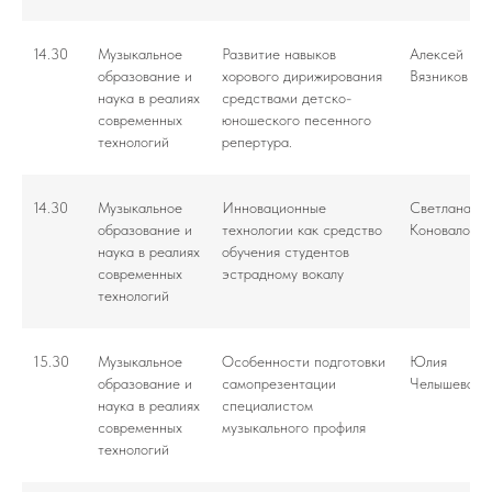
14.30
Музыкальное
Развитие навыков
Алексей
образование и
хорового дирижирования
Вязников
наука в реалиях
средствами детско-
современных
юношеского песенного
технологий
репертура.
14.30
Музыкальное
Инновационные
Светлана
образование и
технологии как средство
Коновалова
наука в реалиях
обучения студентов
современных
эстрадному вокалу
технологий
15.30
Музыкальное
Особенности подготовки
Юлия
образование и
самопрезентации
Челышева
наука в реалиях
специалистом
современных
музыкального профиля
технологий