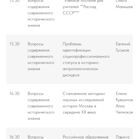
15.30
Вопросы
"Учебное пособие для
Ольга
содержания
учителей ""Распад
Малышева
современного
СССР"""
исторического
знания
15.30
Вопросы
Проблемы
Евгений
содержания
идентификации
Гуськов
современного
социопрофессионального
исторического
статуса в историко-
знания
антропологическом
дискурсе
16.30
Вопросы
Становление методики
Елена
содержания
научных исследований
Кувшинова,
современного
истории Москвы в
Алла
исторического
середине XX века
Челнокова
знания
16.30
Вопросы
Российское образование
Лариса